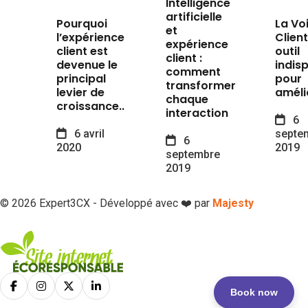
Intelligence
artificielle
Pourquoi
La Vo
et
l’expérience
Client
expérience
client est
outil
client :
devenue le
indis
comment
principal
pour
transformer
levier de
améli
chaque
croissance..
interaction
6
6 avril
septe
6
2020
2019
septembre
2019
© 2026 Expert3CX - Développé avec ❤️ par
Majesty
Book now